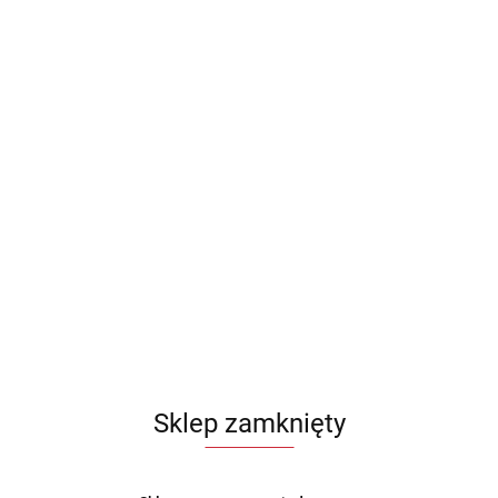
 NOŻY 6 ELE. BERLINGER
GARNKI BERLINGER HAUS
LACK ROSE GOLD BH-2337
METALLIC BURGUNDY LINE 1
BH-1226-N
766.99
Sklep zamknięty
MY
POLECAMY