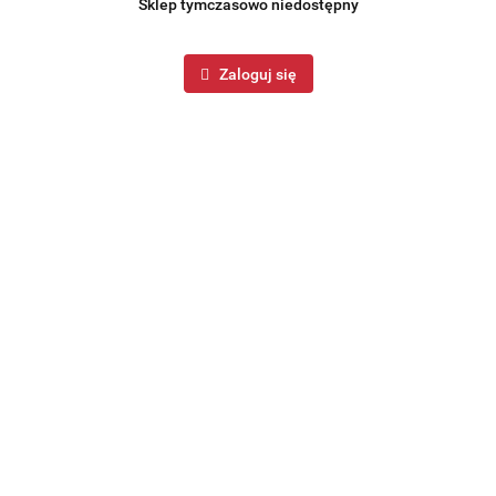
Sklep tymczasowo niedostępny
Zaloguj się
ICZEK ŻELIWNY ZAPARZACZ
ZESTAW 6 GARNKÓW
KiNGHOFF KH-3331
MARMUROWYCH ZILNER ZL-
391.99
MY
POLECAMY