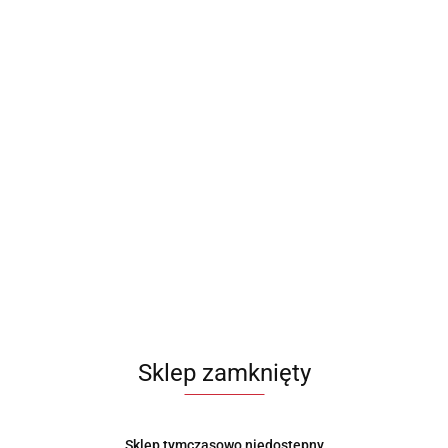
PORCELANOWA CUKIERNICA Z ŁYŻECZKĄ + MLECZNIK
NA PODSTAWCE KASSEL 93559
35.99
Sklep zamknięty
Sklep tymczasowo niedostępny