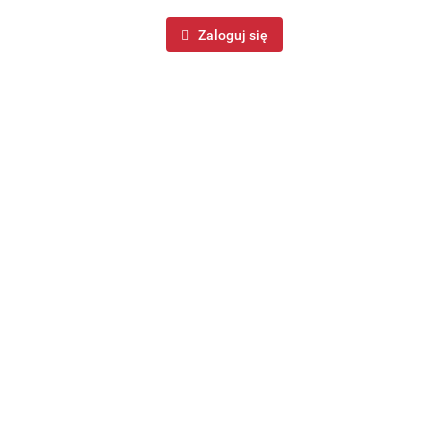
Zaloguj się
MASELNICZKA CERAMICZNA MASELNICA POJEMNIK NA
MASŁO BIAŁA DREWNIANY UCHWYT VILDE 139678
53.99