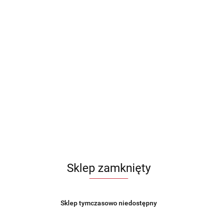
MASELNICZKA CERAMICZNA MASELNICA POJEMNIK NA
MASŁO BIAŁA VILDE 139680
53.99
Sklep zamknięty
Sklep tymczasowo niedostępny