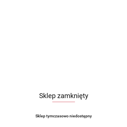
Sklep zamknięty
etr z higrometrem
Termometr analogowy zewnęt
rzny i wewnętrzny analogowy
wewnętrzny uniwersalny szar
Sklep tymczasowo niedostępny
PROGARDEN 569593
PROGARDEN 569251
10.99