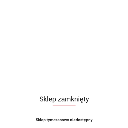
Patelnia żeliwna emaliowana Szara 30cm KRISBERG KS-
7718
86.99
Sklep zamknięty
Sklep tymczasowo niedostępny