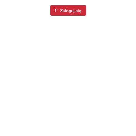
Zaloguj się
Patelnia żeliwna emaliowana Szara 16cm KRISBERG KS-
7715
38.99