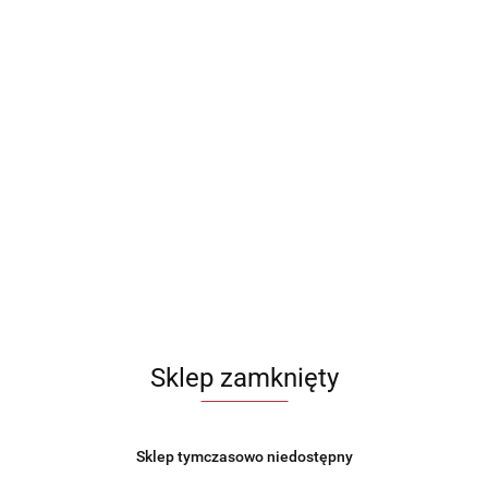
Słomka rurka do termosu silikonowa zapasowa zamienna
ORION 180657
10.99
Sklep zamknięty
Sklep tymczasowo niedostępny