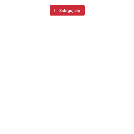
Zaloguj się
Uszczelka do kubka termicznego puszka zapasowa
zamienna ORION 180621
2.99