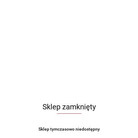
Rondel stalowy z pokrywką na indukcję gaz 16cm 1.5L
MAESTRO MR-3511-16S
70.99
Sklep zamknięty
Sklep tymczasowo niedostępny