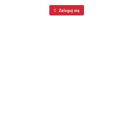
Zaloguj się
Rondel stalowy z pokrywką na indukcję gaz mały 14cm
0.75L MAESTRO MR-3511-14S
64.99