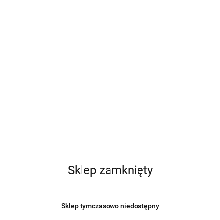
Termos obiadowy na obiad zupę żywność 600ml z
pokrowcem czarny BRUNBESTE BB-1062
51.99
Sklep zamknięty
Sklep tymczasowo niedostępny