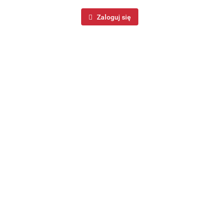
Zaloguj się
Termos obiadowy 500ml ze składaną łyżeczką na obiad
zupę czarny MATOWY BRUNBESTE BB-3570
37.99