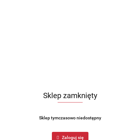
117.99
Sklep zamknięty
Sklep tymczasowo niedostępny
ka do naczyń 3-poziomowa
Suszarka do naczyń 3-pozi
5 x 49cm biała BRUNBESTE
53 x 25 x 49cm srebrna BR
0
BB-4062
Zaloguj się
78.99