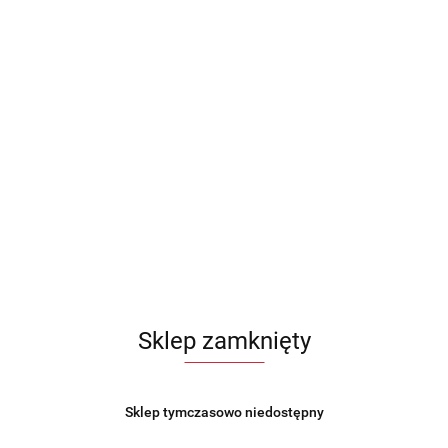
Sklep zamknięty
ICA BAMBUSOWA 58x38cm
STOLNICA BAMBUSOWA 58
RONNA Z RANTEM
DWUSTRONNA Z RANTEM T
Sklep tymczasowo niedostępny
FF KH-1685
TD-9184
61.99