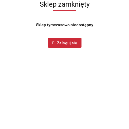
Sklep zamknięty
Sklep tymczasowo niedostępny
Zaloguj się
W GARNEK Z PATELNIĄ 24CM
ZESTAW 3 PATELNI Z POWŁ
ŁOKĄ TYTANOWĄ 4-ELE
MARMUROWĄ KINGHOFF KH
NGER HAUS MONACO BH-
167.99