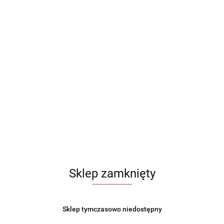
je dot. bezpieczeństwa
Opinie i oceny (0
anową 20, 24 i 28x28cm marki
BERLINGER HAUS
z kolekcji
An
wościom nieprzywierającym i przyjaznym dla środowiska funkcj
ięki naczyniom kuchennym z serii
Antracit
.
Sklep zamknięty
um pokrytego wewnątrz potrójną powłoką tytanową o bardzo wy
Sklep tymczasowo niedostępny
wym.