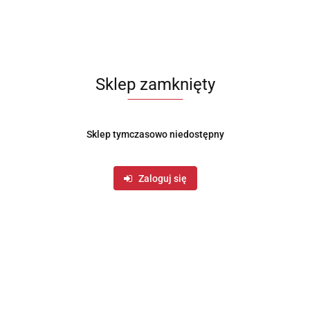
Sklep zamknięty
Produkt niedostępny
Sklep tymczasowo niedostępny
MISKA KUCHENNA METALOWA STALOWA CZARNA
24.5CM 2.3L TRAGAR 259170
Zaloguj się
16.99