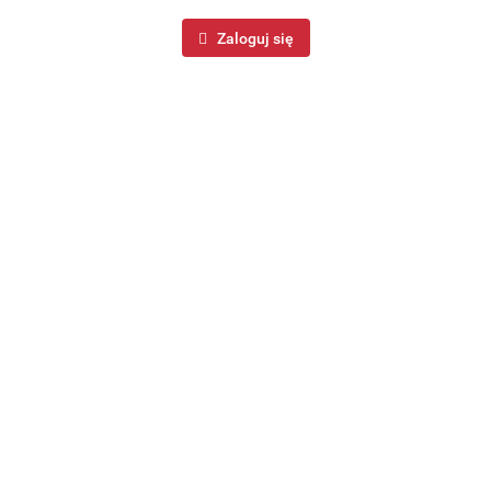
Zaloguj się
Podkładka na stół zielona 45x30cm EXCELLENT
HOUSEWARE 139802
11.99