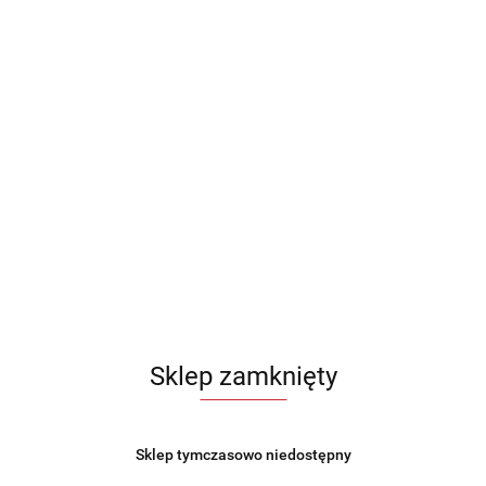
Podkładka na stół kremowa złota 45x30cm HOME
STYLING COLLECTION 728066
20.99
Sklep zamknięty
Sklep tymczasowo niedostępny