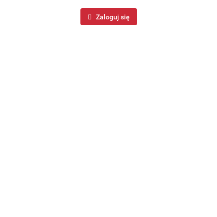
Zaloguj się
Sitko stalowe kuchenne metalowe stalowe 18 x 34cm
BRUNBESTE BB-3217
9.99