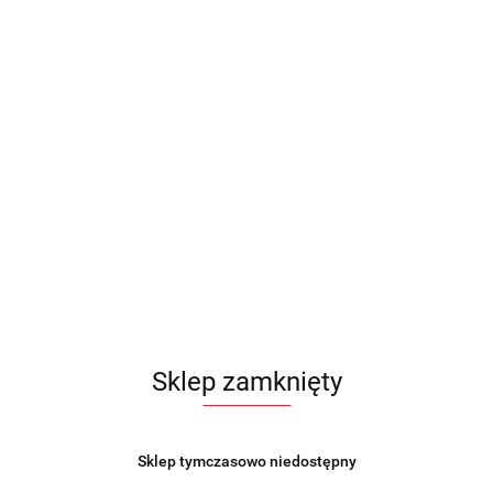
Sito sitko przesiewacz do mąki cukru pudru przesiewak
MAESTRO MR-1164
19.99
Sklep zamknięty
Sklep tymczasowo niedostępny