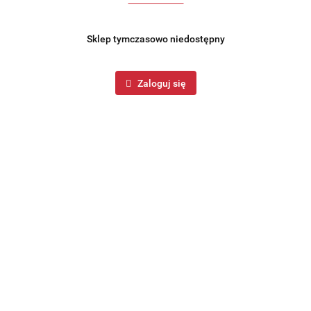
Produkt niedostępny
Sklep tymczasowo niedostępny
Piłkarzyki stołowe drewniane 50x31x9.5cm FREE & EASY
489324
Zaloguj się
136.99