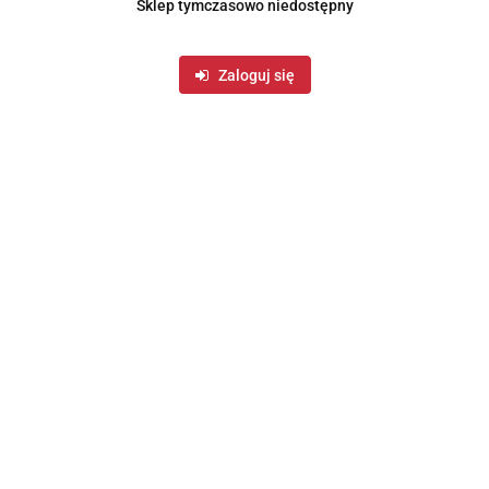
Sklep tymczasowo niedostępny
Dzbanek do zaparzania herbaty kawy parzenia szklany
żaroodporny 2.3L SIMAX 152580
Zaloguj się
76.99
Zapisz się do Newslettera
I bądź na bieżąco ze wszystkimi nowościami!