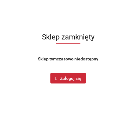
Produkt niedostępny
Sklep zamknięty
Talerz deserowy ceramiczny szary 19cm MONDEX 139156
10.99
Sklep tymczasowo niedostępny
Zaloguj się