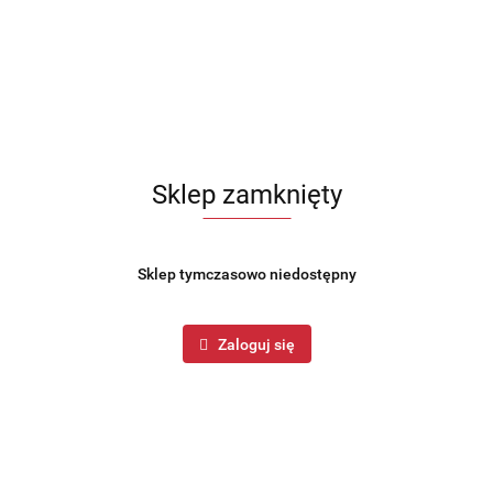
Ręczna
Maszynka
#10
do mielenia mięsa w
ykonana w całości z
żeliwa.
W komplecie z 3 lejkami
do kiełbas
oraz 2 sitkami o
rozmiarach oczek 5 i 8mm.
Maszynka jest funkcjonalna i łatwa w czyszczeniu.
Wykonana w całości z odlewu żeliwnego, co zapewnia dużą
trwałość i wytrzymałość.
Sklep zamknięty
Mocowana na zacisk do blatu.
Korpus galwanizowany.
Sklep tymczasowo niedostępny
W komplecie:
Zaloguj się
Maszynka
Nóż
2 sitka (różne rozmiary oczek: 5,8 mm)
3 lejki do produkcji kiełbasy, 15, 20, 22 mm
Korba