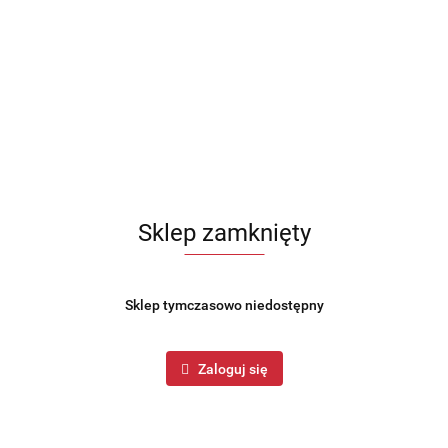
Sklep zamknięty
Sklep tymczasowo niedostępny
Symbol:
BH-2638
Zaloguj się
16 elementowy zestaw sztućców BERLINGER HAUS z
serii ROSEGOLD