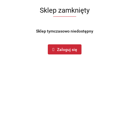
Podgrzewacz stołowy ze szkła żaroodpornego 3.0L firmy
KLAUSBERG.
Sklep zamknięty
233.99
Sklep tymczasowo niedostępny
szt.
Do koszyka
Do przechowalni
Zaloguj się
Wysyłka w ciągu
24 godziny
Cena przesyłki
3
Dostępność
Duża dostępność
Waga
5.5 kg
Zadaj pytanie