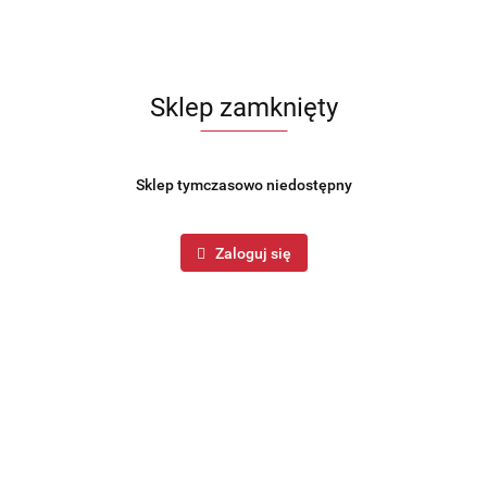
Opis
Opinie i oceny (0)
Zadaj pytanie
Sklep zamknięty
 MR-11460-74)
Sklep tymczasowo niedostępny
 codzienne przygotowanie posiłków i napojów. Sprawdzi się w domu, biurze
Zaloguj się
prawdzona marka — to dobry wybór, jeśli szukasz sprzętu do codzienne