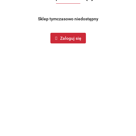
Sklep tymczasowo niedostępny
Zaloguj się
Symbol:
KB-7920
Podgrzewacz stołowy do zupy ze szkła żaroodpornego 4.0L
firmy KINGHOFF.
184.99
szt.
Do koszyka