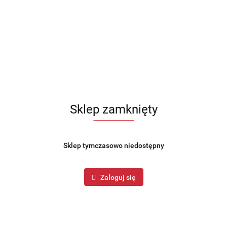
Opis
Opinie i oceny (0)
Zadaj pytanie
 )
(SKU: MR-2220-10)
 codzienne przygotowanie posiłków i napojów. Sprawdzi się w domu, biurze
Sklep zamknięty
Sklep tymczasowo niedostępny
Zaloguj się
prawdzona marka — to dobry wybór, jeśli szukasz sprzętu do codzienne