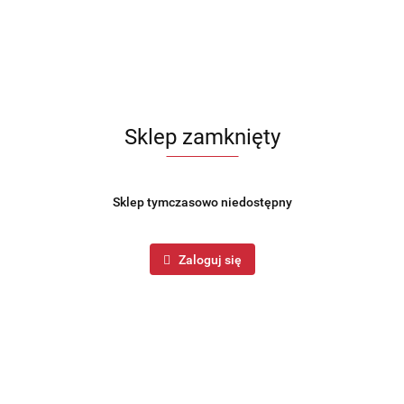
Sklep zamknięty
Sklep tymczasowo niedostępny
Symbol:
BH-7764
Zaloguj się
Sportowa butelka termiczna wykonana z wysokiej jakości stali
szlachetnej INOX 18/10 - niezwykle lekka i wygodna w użyciu
butelka termiczna. Produkt z kolekcji ROSE
GOLD marki BERLINGER HAUS
84.99