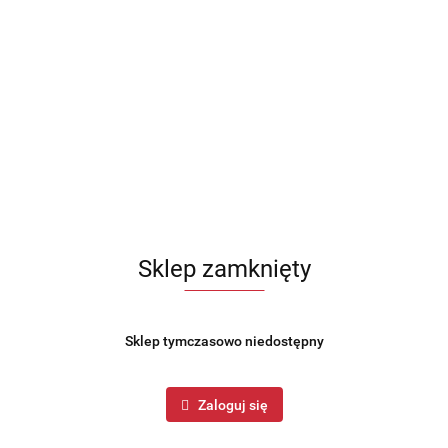
LIGHT STYLE LIVING
Symbol:
569319
Lampa podłogowa wykonana z metalu w kolorze czarnym.
Wnętrze klosza ma kolor biały. Świetnie sprawdzi się jako lampka
do salonu, gabinetu. Posiada regulowany klosz.
Brak towaru
214.99
Sklep zamknięty
Do przechowalni
Powiadom gdy produkt będzie dostępny
Sklep tymczasowo niedostępny
Wysyłka w ciągu
24 godziny
Zaloguj się
Cena przesyłki
3