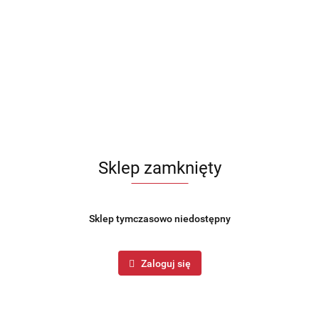
Opis
Opinie i oceny (0)
Zadaj pytanie
00-24)
 codzienne przygotowanie posiłków i napojów. Sprawdzi się w domu, biurze
Sklep zamknięty
Sklep tymczasowo niedostępny
Zaloguj się
/
prawdzona marka — to dobry wybór, jeśli szukasz sprzętu do codzienne