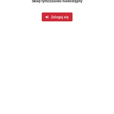
Sklep tymczasowo niedostępny
Zaloguj się
Opis
Opinie i oceny (0)
Zadaj pytanie
O MR-415
rmy MAESTRO pozwoli cieszyć się aromatem pysznie przygoto
kawy.
pojemnika.