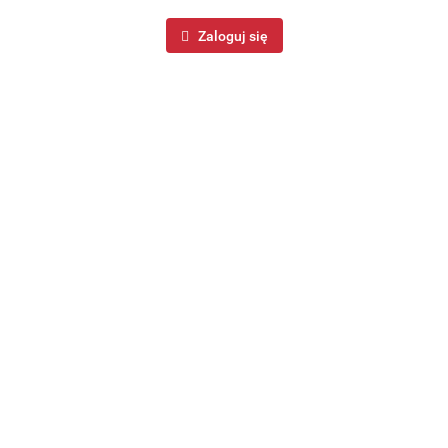
Zadaj pytanie
Zaloguj się
Pobierz produkt do PDF
Zamówienie telefoniczne: +48 888 588 167
Zostaw telefon
Wyślij
Opis
Informacje dot. bezpieczeństwa
Opinie i oceny (0)